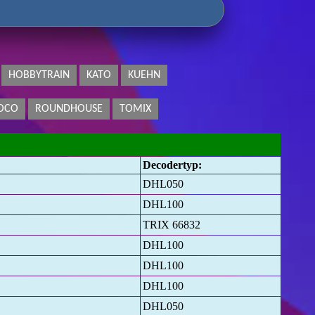
HOBBYTRAIN
KATO
KUEHN
OCO
ROUNDHOUSE
TOMIX
Decodertyp:
DHL050
DHL100
TRIX 66832
DHL100
DHL100
DHL100
DHL050