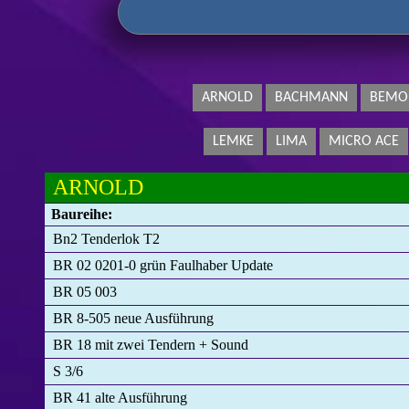
ARNOLD
BACHMANN
BEMO
LEMKE
LIMA
MICRO ACE
ARNOLD
Baureihe:
Bn2 Tenderlok T2
BR 02 0201-0 grün Faulhaber Update
BR 05 003
BR 8-505 neue Ausführung
BR 18 mit zwei Tendern + Sound
S 3/6
BR 41 alte Ausführung