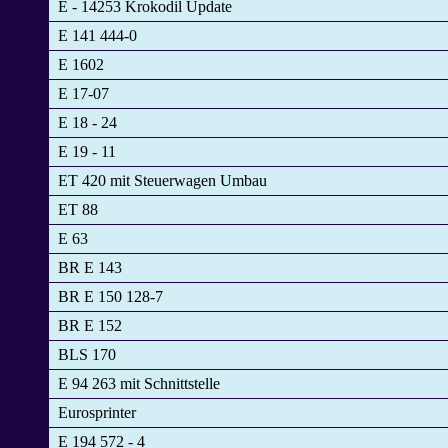
E - 14253 Krokodil Update
E 141 444-0
E 1602
E 17-07
E 18 - 24
E 19 - 11
ET 420 mit Steuerwagen Umbau
ET 88
E 63
BR E 143
BR E 150 128-7
BR E 152
BLS 170
E 94 263 mit Schnittstelle
Eurosprinter
E 194 572 - 4