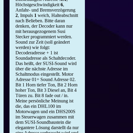
Höchstgeschwindigkeit
6
,
Anfahr- und Bremsverzögerung
2
, Impuls
1
weich, Halteabschnitt
nach Belieben. Bitte daran
denken, der Decoder kann nur
mit herausgezogenem Susi
Stecker programmiert werden.
Sound zur Zeit (soll geändert
werden) wie folgt:
Decoderadresse + 1 ist
Soundadresse als Schaltdecoder.
Das heißt, der SUSI-Sound wird
über die nächste Adresse im
Schaltmodus eingestellt. Motor
Adresse 01= Sound Adresse 02.
Bit 1 Horn tiefer Ton, Bit 2 Horn
hoher Ton, Bit 3 Diesel an, Bit 4
Türen zu. Bit 8 fade out / in.
Meine persönliche Meinung ist
die, das ein DHL100 im
Motorwagen und ein DHS200S
im Steuerwagen zusammen mit
dem SUSI-Soundbaustein die
elegantere Lösung darstellt da nur
eine Adresse verbraucht wird und